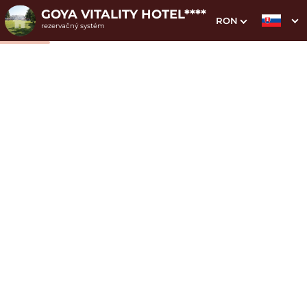
GOYA VITALITY HOTEL****
RON
rezervačný systém
1. Výber pobytu
2. Doplnkové služby
3. Vaše údaje
Apartmán Honeymoon
Dátum príchodu
Dátum odchodu
Prosím vyberte
Prosím vyberte
Inšpirujte sa akciovými pobytmi