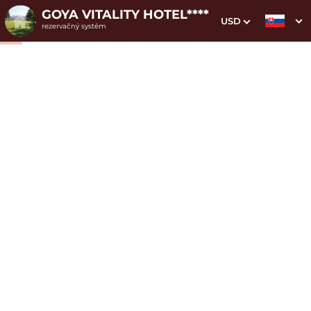
GOYA VITALITY HOTEL****
USD
rezervačný systém
1. Výber pobytu
2. Doplnkové služby
3. Vaše údaje
Apartmán Honeymoon
Dátum príchodu
Dátum odchodu
Prosím vyberte
Prosím vyberte
Inšpirujte sa akciovými pobytmi