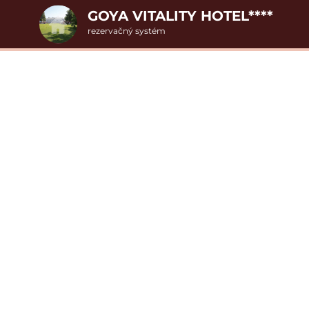
GOYA VITALITY HOTEL****
rezervačný systém
2. Doplnkové služby
ojlôžková izba Super
u
rte
Pr
nšpirujte sa akciovými pobyt