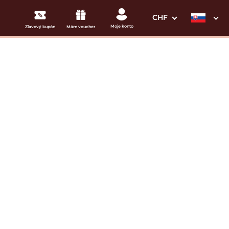
CHF
Moje konto
Zľavový kupón
Mám voucher
3. Vaše údaje
ior
Dátum odchodu
osím vyberte
mi