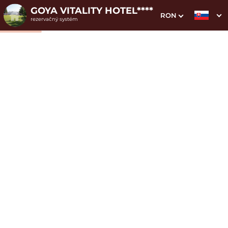
GOYA VITALITY HOTEL****
RON
rezervačný systém
1. Výber pobytu
2. Doplnkové služby
3. Vaše údaje
Dvojlôžková izba Superior
Dátum príchodu
Dátum odchodu
Prosím vyberte
Prosím vyberte
Inšpirujte sa akciovými pobytmi