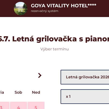
GOYA VITALITY HOTEL****
rezervačný systém
6.7. Letná grilovačka s pian
Výber termínu
ia
Sob
Ned
3
4
5