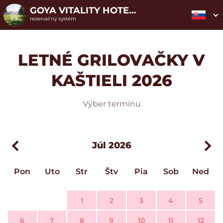
GOYA VITALITY HOTEL****
rezervačný systém
LETNÉ GRILOVAČKY V
KAŠTIELI 2026
Výber termínu
Júl 2026
Pon
Uto
Str
Štv
Pia
Sob
Ned
1
2
3
4
5
6
7
8
9
10
11
12